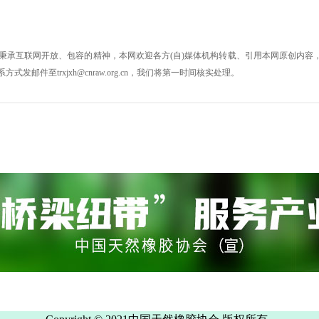
秉承互联网开放、包容的精神，本网欢迎各方(自)媒体机构转载、引用本网原创内容，
件至trxjxh@cnraw.org.cn，我们将第一时间核实处理。