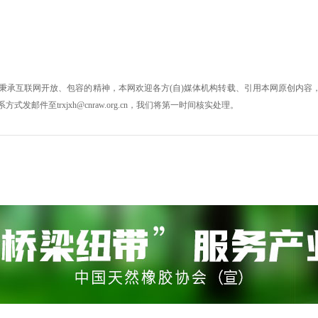
秉承互联网开放、包容的精神，本网欢迎各方(自)媒体机构转载、引用本网原创内容，
件至trxjxh@cnraw.org.cn，我们将第一时间核实处理。