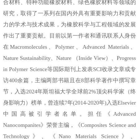
合材料、特种功能橡胶材料、绿色橡胶材料等领域的
研究，取得了一系列在国内外具有重要影响力和贡献
力的学术与技术成果，为橡胶科学与工程领域的发展
作出了重要贡献。目前以第一作者和通讯联系人身份
在
Macromolecules
、
Polymer
、
Advanced Materials
、
Nature Sustainability
、
Nature
（
Inside View
）、
Progress
in Polymer Science
等国际期刊上发表
SCI
收录文章或专
访
400
余篇，主编两部书籍且在
8
部科学著作中撰写章
节，入选
2024
年斯坦福大学全球前
2%
顶尖科学家（终
身影响力）榜单，曾连续
7
年
(2014-2020
年
)
入选
Elsevier
中国高被引学者名单。担任《
Advanced
Nanocompanites
》荣誉主编，《
Composites Science and
Technology
》、《
Nano Materials Science
》、