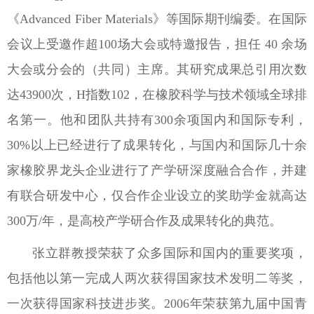
《
Advanced Fiber Materials
》等国际期刊编委。在国际
会议上受邀作超
100
场大会或特邀报告，担任
40
余场
大会或分会的（共同）主席。其研究成果总引用次数
达
43900
次，
H
指数
102
，在橡胶科学与技术领域全球排
名第一。他和团队共持有
300
余项国内和国际专利，
30%
以上已经进行了成果转化，与国内和国际几十余
家橡胶界龙头企业进行了产学研深度融合合作，并建
有联合研发中心，仅合作企业设立的奖助学金就高达
300
万
/
年，是高校产学研合作及成果转化的典范。
张立群教授荣获了众多国际和国内的重要奖项，
包括他以第一完成人两次获得国家技术发明二等奖，
一次获得国家科技进步奖。2006年荣获第九届中国青