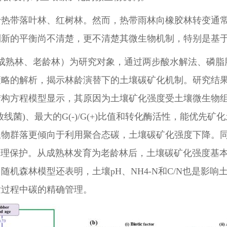
热带落叶林、红树林。然而，热带雨林向橡胶林转变通常
到新的平衡尚不清楚，更不清楚其微生物机制，特别是基
熟林、老龄林）为研究对象，通过两步酸水解法、磷脂脂肪
策略的解析，揭示林龄演替下的土壤碳矿化机制。研究结
结构方程模型显示，其原因为土壤矿化强度受土壤微生物
线菌)、最大的G(-)/G(+)比值和转化酶活性，能优先
生物群落更倾向于利用聚合态碳，土壤碳矿化强度下降。
的物理保护。从成熟林发育为老龄林后，土壤碳矿化强度基
机森林模型还表明，土壤pH、NH4-N和C/N也是影
发过程中碳的精确管理。